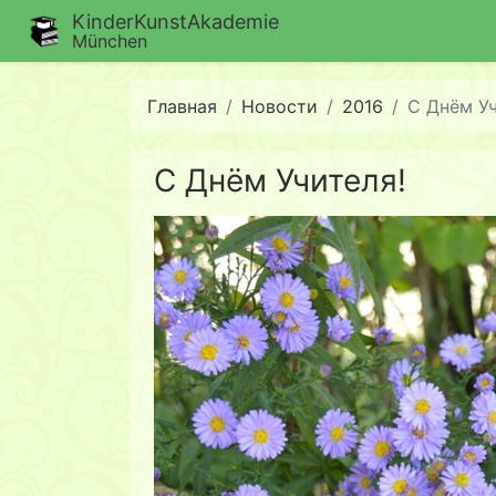
KinderKunstAkademie
München
Главная
Новости
2016
C Днём Уч
C Днём Учителя!