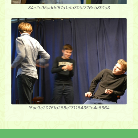
34e2c95addd67d1efa30bf726eb891a3
f5ac3c2076fb288e171184351c4a6664