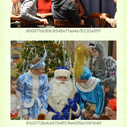
900071dc89c9548e71aa4a7b232a5ff1
91a3773bdca515e657eed3fbe1061b40