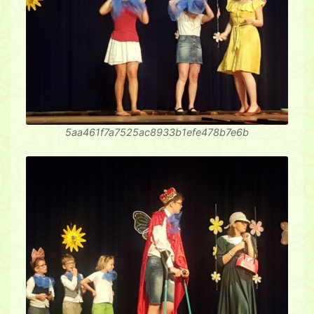
5aa461f7a7525ac8933b1efe478b7e6b