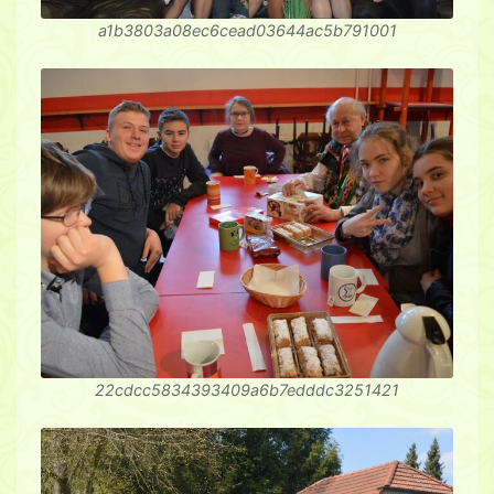
a1b3803a08ec6cead03644ac5b791001
22cdcc5834393409a6b7edddc3251421