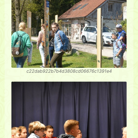
c22dab922b7b4d3808cd06676c1391e4