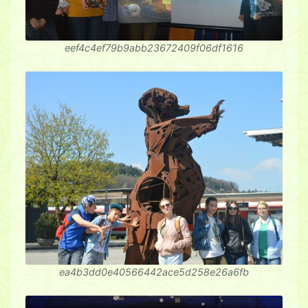
eef4c4ef79b9abb23672409f06df1616
ea4b3dd0e40566442ace5d258e26a6fb