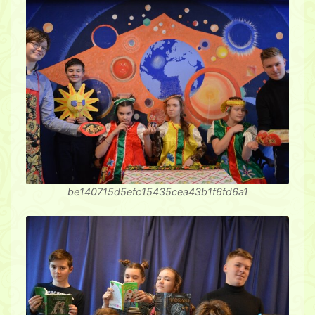
be140715d5efc15435cea43b1f6fd6a1