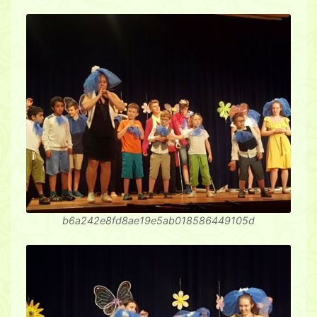
b6a242e8fd8ae19e5ab018586449105d