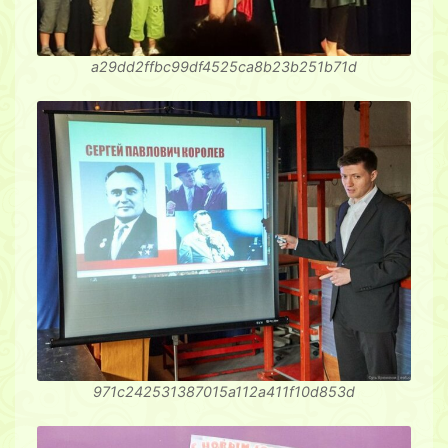
a29dd2ffbc99df4525ca8b23b251b71d
971c242531387015a112a411f10d853d