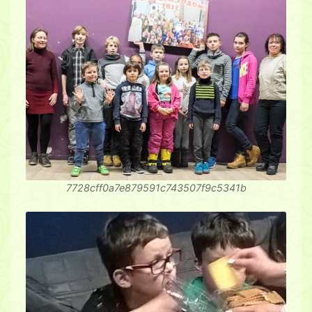
7728cff0a7e879591c743507f9c5341b