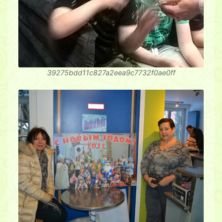
39275bdd11c827a2eea9c7732f0ae0ff