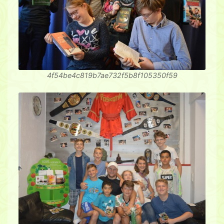
4f54be4c819b7ae732f5b8f105350f59